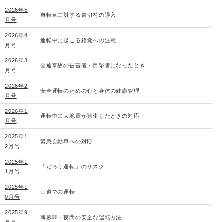
2026年5
自転車に対する青切符の導入
月号
2026年4
運転中に起こる錯覚への注意
月号
2026年3
交通事故の被害者・目撃者になったとき
月号
2026年2
安全運転のための心と身体の健康管理
月号
2026年1
運転中に大地震が発生したときの対応
月号
2025年1
緊急自動車への対応
2月号
2025年1
「だろう運転」のリスク
1月号
2025年1
山道での運転
0月号
2025年9
薄暮時・夜間の安全な運転方法
月号