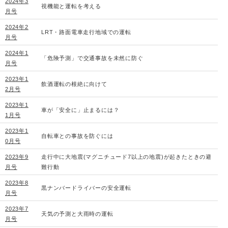
2024年3
視機能と運転を考える
月号
2024年2
LRT・路面電車走行地域での運転
月号
2024年1
「危険予測」で交通事故を未然に防ぐ
月号
2023年1
飲酒運転の根絶に向けて
2月号
2023年1
車が「安全に」止まるには？
1月号
2023年1
自転車との事故を防ぐには
0月号
2023年9
走行中に大地震(マグニチュード7以上の地震)が起きたときの避
月号
難行動
2023年8
黒ナンバードライバーの安全運転
月号
2023年7
天気の予測と大雨時の運転
月号