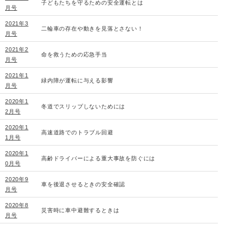
子どもたちを守るための安全運転とは
月号
2021年3
二輪車の存在や動きを見落とさない！
月号
2021年2
命を救うための応急手当
月号
2021年1
緑内障が運転に与える影響
月号
2020年1
冬道でスリップしないためには
2月号
2020年1
高速道路でのトラブル回避
1月号
2020年1
高齢ドライバーによる重大事故を防ぐには
0月号
2020年9
車を後退させるときの安全確認
月号
2020年8
災害時に車中避難するときは
月号