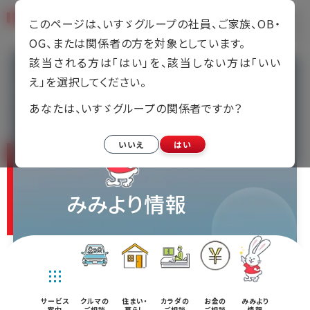
このページは、いすゞグループの社員、ご家族、OB・
OG、または関係者の方を対象としています。
該当される方は「はい」を、該当しない方は「いい
え」を選択してください。
あなたは、いすゞグループの関係者ですか？
いいえ
はい
みみより情報
会社案内
アクセス
事業紹介
不動産事業
サービス
クルマの
住まい・
カラダの
お金の
みみより
案内
ご相談
暮らし
ご相談
ご相談
情報