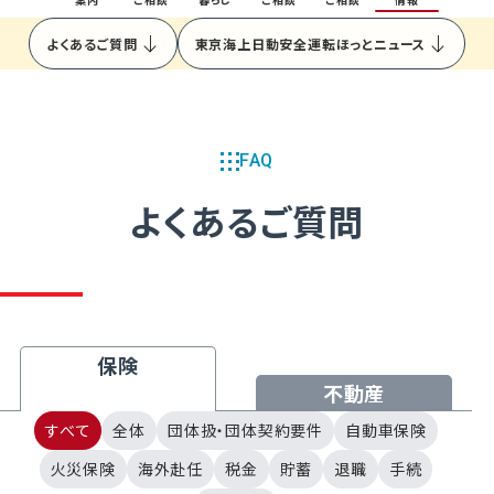
設計事業
よくあるご質問
東京海上日動安全運転ほっとニュース
建設事業
保険事業
シェアードサービス事業
FAQ
サービス案内
よくあるご質問
クルマのご相談
団体扱自動車保険継続手続
住まい・暮らしのご相談
不動産購入ガイド
提携企業一覧
保険
不動産
カラダのご相談
すべて
全体
団体扱・団体契約要件
自動車保険
いすゞグループ総合保険制度お役立ちナビ
火災保険
海外赴任
税金
貯蓄
退職
手続
お金のご相談