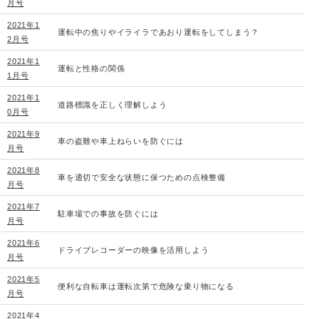
月号
2021年1
運転中の焦りやイライラであおり運転をしてしまう？
2月号
2021年1
運転と性格の関係
1月号
2021年1
道路標識を正しく理解しよう
0月号
2021年9
車の盗難や車上ねらいを防ぐには
月号
2021年8
車を適切で安全な状態に保つための点検整備
月号
2021年7
駐車場での事故を防ぐには
月号
2021年6
ドライブレコーダーの映像を活用しよう
月号
2021年5
便利な自転車は運転次第で危険な乗り物になる
月号
2021年4