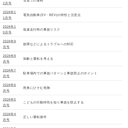
雪道での運転
2月号
2024年1
電気自動車(EV・BEV)の特性と注意点
1月号
2024年1
低速走行時の事故リスク
0月号
2024年9
故障などによるトラブルへの対応
月号
2024年8
加齢と運転を考える
月号
2024年7
駐車場内での事故パターンと事故防止のポイント
月号
2024年6
死角にひそむ危険
月号
2024年5
こどもの行動特性を知り事故を防止する
月号
2024年4
正しい運転操作
月号