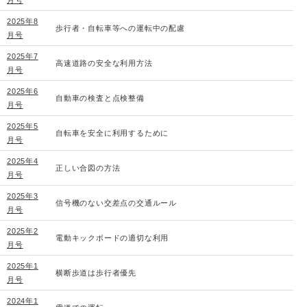
2025年8
歩行者・自転車等への運転中の配慮
月号
2025年7
高速道路の安全な利用方法
月号
2025年6
自動車の検査と点検整備
月号
2025年5
自転車を安全に利用するために
月号
2025年4
正しい合図の方法
月号
2025年3
信号機のない交差点の交通ルール
月号
2025年2
電動キックボードの適切な利用
月号
2025年1
横断歩道は歩行者優先
月号
2024年1