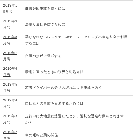
2019年1
健康起因事故を防ぐには
0月号
2019年9
居眠り運転を防ぐために
月号
2019年8
乗りなれないレンタカーやカーシェアリングの車を安全に利用
月号
するには
2019年7
台風の接近に警戒する
月号
2019年6
豪雨に遭ったときの視界と対処方法
月号
2019年5
若者ドライバーの発見の遅れによる事故を防ぐ
月号
2019年4
自転車との事故を回避するためには
月号
2019年3
走行中に大地震に遭遇したとき、適切な退避行動をとれます
月号
か？
2019年2
車の運転と薬の関係
月号