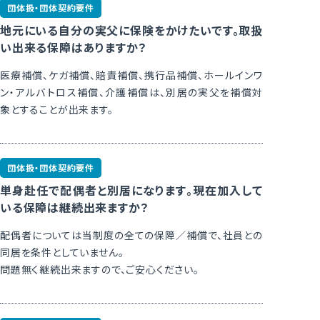
団体扱・団体契約要件
地元にいる自分の実父に保険をかけたいです。取扱
い出来る保障はありますか？
いすゞビルドライフ株式会社
医療補償、ケガ補償、賠責補償、携行品補償、ホールインワ
■ 本社
ン・アルバトロス補償、介護補償は、別居の実父を補償対
〒220-0011 神奈川県横浜市西区高島1-
象とすることが出来ます。
2-5
横濱ゲートタワー 5階
団体扱・団体契約要件
単身赴任で配偶者と別居になります。現在加入して
いる保障は継続出来ますか？
配偶者については当制度の全ての保障／補償で、社員との
同居を条件としていません。
問題無く継続出来ますので、ご安心ください。