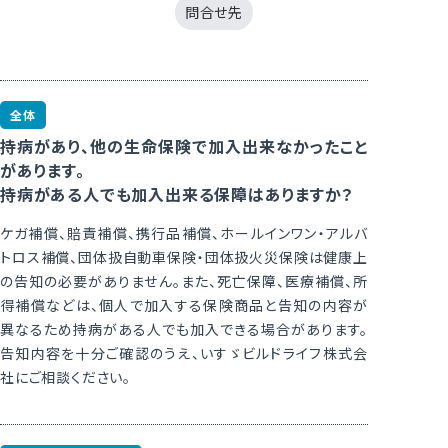
問合せ先
みみより情報
よくあるご質問
東京海上日動安全運転ほっとニュース
全体
採用情報
持病があり、他の生命保険で加入出来なかったこと
新着情報
があります。
サステナビリティ
持病がある人でも加入出来る保障はありますか？
プライバシーポリシー
ケガ補償、賠責補償、携行品補償、ホールインワン・アルバ
お問い合わせ
トロス補償、団体扱自動車保険・団体扱火災保険は健康上
事故のご報告
の告知の必要がありません。また、死亡保障、医療補償、所
得補償などは、個人で加入する保険商品と告知の内容が
お客様紹介カードの発行
異なるため持病がある人でも加入できる場合があります。
ご利用にあたって（保険事業）
告知内容を十分ご確認のうえ、いすゞビルドライフ株式会
勧誘方針（保険事業）
社にご相談ください。
お客様本位の業務運営（保険事業）