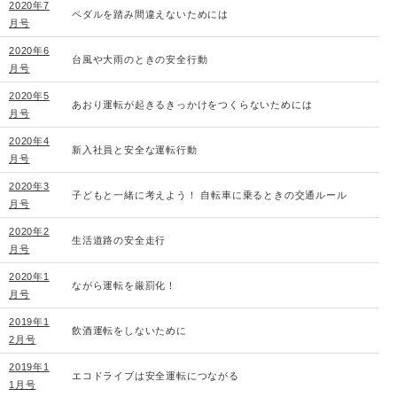
2020年7
ペダルを踏み間違えないためには
月号
2020年6
台風や大雨のときの安全行動
月号
2020年5
あおり運転が起きるきっかけをつくらないためには
月号
2020年4
新入社員と安全な運転行動
月号
2020年3
子どもと一緒に考えよう！ 自転車に乗るときの交通ルール
月号
2020年2
生活道路の安全走行
月号
2020年1
ながら運転を厳罰化！
月号
2019年1
飲酒運転をしないために
2月号
2019年1
エコドライブは安全運転につながる
1月号