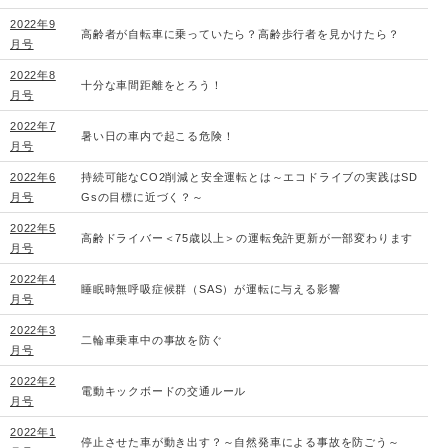
2022年9
高齢者が自転車に乗っていたら？高齢歩行者を見かけたら？
月号
2022年8
十分な車間距離をとろう！
月号
2022年7
暑い日の車内で起こる危険！
月号
2022年6
持続可能なCO2削減と安全運転とは～エコドライブの実践はSD
月号
Gsの目標に近づく？～
2022年5
高齢ドライバー＜75歳以上＞の運転免許更新が一部変わります
月号
2022年4
睡眠時無呼吸症候群（SAS）が運転に与える影響
月号
2022年3
二輪車乗車中の事故を防ぐ
月号
2022年2
電動キックボードの交通ルール
月号
2022年1
停止させた車が動き出す？～自然発車による事故を防ごう～