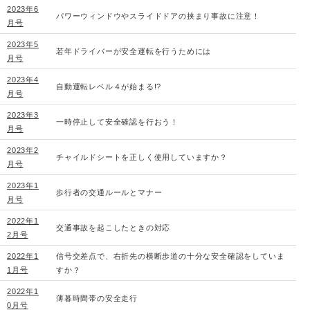
2023年6
パワーウィンドウやスライドドアの挟まり事故に注意！
月号
2023年5
若年ドライバーが安全運転を行うためには
月号
2023年4
自動運転レベル４が始まる!?
月号
2023年3
一時停止して安全確認を行おう！
月号
2023年2
チャイルドシートを正しく使用していますか？
月号
2023年1
歩行者の交通ルールとマナー
月号
2022年1
交通事故を起こしたときの対応
2月号
2022年1
信号交差点で、右折先の横断歩道の十分な安全確認をしていま
1月号
すか？
2022年1
薄暮時間帯の安全走行
0月号