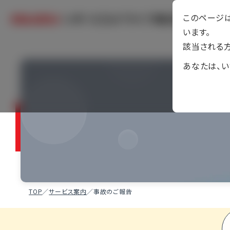
このページは
います。
該当される方
あなたは、
会社案内
事業紹介
サービス案内
アクセス
不動産事業
クルマのご相談
設計事業
団体扱自動車保
建設事業
住まい・暮らしの
保険事業
不動産購入ガイド
TOP
／
サービス案内
／
事故のご報告
提携企業一覧
シェアードサービス事業
カラダのご相談