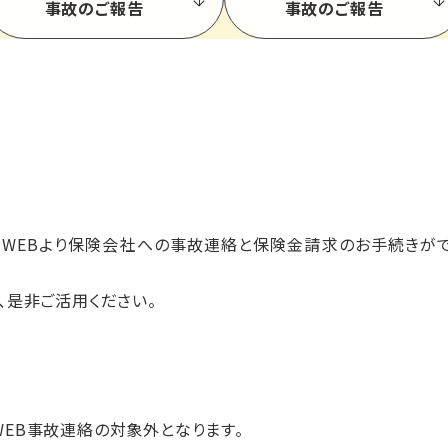
事故のご報告
事故のご報告
ご利用にあたって（保険事業）
合保険制度お役立ちナビ
勧誘方針（保険事業）
お客様本位の業務運営（保険事業）
運転ほっとニュース
採用情報
、WEBより保険会社への事故連絡と保険金請求のお手続きが
、是非ご活用ください。
WEB事故連絡の対象外となります。