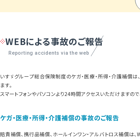
いすゞグループ総
お金のご相談
みみより情報
WEBによる事故のご報告
よくあるご質問
東京海上日動安全
Reporting accidents via the web
いすゞグループ社員の方
いすゞグループ総合保険制度のケガ・医療・所得・介護補償は
ます。
スマートフォンやパソコンより24時間アクセスいただけますので
いすゞビルドライフ株式会社
■ 本社
ケガ・医療・所得・介護補償の事故のご報告
〒220-0011 神奈川県横浜市西区高島1-2-5
横濱ゲートタワー 5階
賠責補償、携行品補償、ホールインワン・アルバトロス補償は、