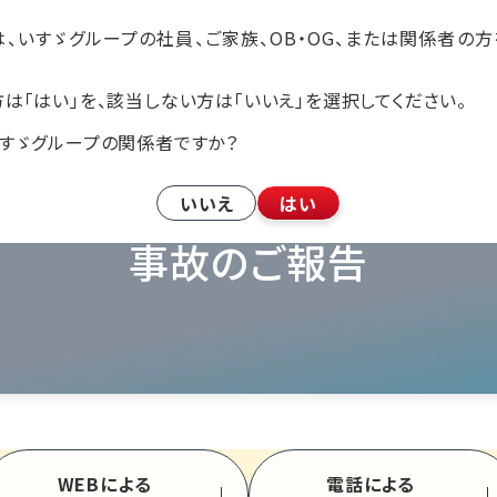
、いすゞグループの社員、ご家族、OB・OG、または関係者の
会社案内
事業紹介
新着情報
サステナビリティ
アクセス
は「はい」を、該当しない方は「いいえ」を選択してください。
いすゞグループの関係者ですか？
いいえ
はい
採用情報
事故のご報告
新着情報
サステナビリティ
険継続手続
プライバシーポリシー
ご相談
お問い合わせ
事故のご報告
お客様紹介カードの発行
WEBによる
電話による