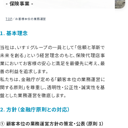
- 保険事業 -
シェアードサービス事業
サービス案内
TOP
／
お客様本位の業務運営
クルマのご相談
1. 基本理念
団体扱自動車保険継続手続
当社は、いすゞグループの一員として「信頼と革新で
住まい・暮らしのご相談
未来を創る」という経営理念のもと、保険代理店事
不動産購入ガイド
業においてお客様の安心と満足を最優先に考え、最
提携企業一覧
善の利益を追求します。
カラダのご相談
私たちは、金融庁が定める「顧客本位の業務運営に
いすゞグループ総合保険制度お役立ちナビ
関する原則」を尊重し、透明性・公正性・誠実性を基
盤とした業務運営を徹底します。
お金のご相談
みみより情報
2. 方針（金融庁原則との対応）
よくあるご質問
東京海上日動安全運転ほっとニュース
① 顧客本位の業務運営方針の策定・公表（原則 1）