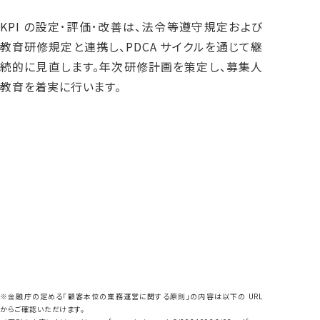
KPI の設定･評価･改善は、法令等遵守規定および
教育研修規定と連携し、PDCA サイクルを通じて継
続的に見直します。年次研修計画を策定し、募集人
教育を着実に行います。
KPI 設定
CSR・お客様の声委員会開催回数：毎月 1 回開催
個人自動車保険・火災保険満期継続率：95%以上
※金融庁の定める「顧客本位の業務運営に関する原則」の内容は以下の URL
からご確認いただけます。