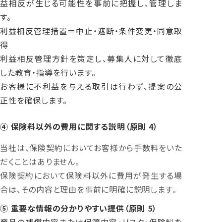
益相反が生じる可能性を事前に把握し、管理しま
■ 本社
す。
〒220-0011 神奈川県横浜市西区高島1-
利益相反管理措置＝中止・遮断・条件変更・同意取
2-5
横濱ゲートタワー 5階
得
利益相反管理方針を策定し、募集人に対して徹底
した教育・指導を行います。
お客様に不利益を与える取引は行わず、提案の公
正性を確保します。
④ 保険料以外の費用に関する説明（原則 4）
当社は、保険契約においてお客様から手数料をいた
だくことはありません。
保険契約において保険料以外に費用が発生する場
合は、その内容と理由を事前に明確に説明します。
⑤ 重要な情報の分かりやすい提供（原則 5）
商品の補償内容または保障内容・リスク・保険料を