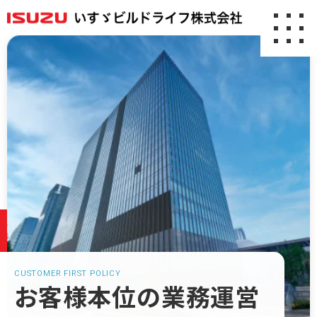
会社案内
アクセス
事業紹介
不動産事業
設計事業
CUSTOMER FIRST POLICY
建設事業
お客様本位の業務運営
保険事業