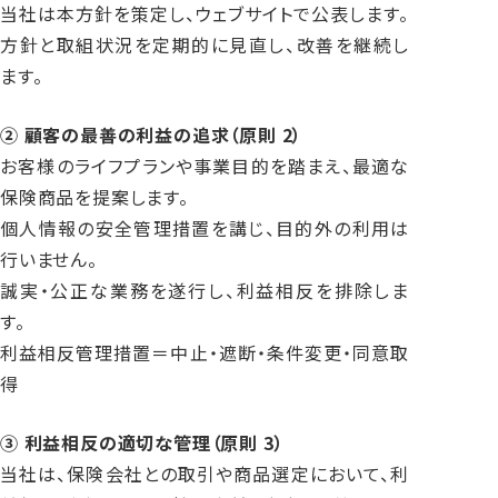
当社は本方針を策定し、ウェブサイトで公表します。
採用情報
方針と取組状況を定期的に見直し、改善を継続し
新着情報
ます。
サステナビリティ
② 顧客の最善の利益の追求（原則 2）
プライバシーポリシー
お客様のライフプランや事業目的を踏まえ、最適な
お問い合わせ
保険商品を提案します。
事故のご報告
個人情報の安全管理措置を講じ、目的外の利用は
お客様紹介カードの発行
行いません。
ご利用にあたって（保険事業）
誠実・公正な業務を遂行し、利益相反を排除しま
勧誘方針（保険事業）
す。
お客様本位の業務運営（保険事業）
利益相反管理措置＝中止・遮断・条件変更・同意取
得
③ 利益相反の適切な管理（原則 3）
当社は、保険会社との取引や商品選定において、利
いすゞビルドライフ株式会社